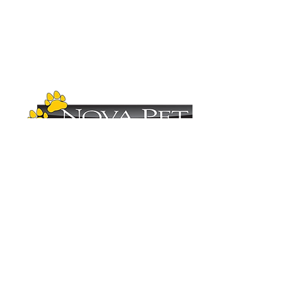
Copyright (C)
2012-2025
- Nova Pet
Distribuidora. Todos os direitos reservados.
Imagens ilustrativas. As fotos aqui veiculadas
são de propriedade da Nova Pet
Distribuidora.
É vetada a sua reprodução, total ou parcial,
sem a expressa autorização da Nova Pet
Distribuidora. Para mais informações
consulte nosso departamento comercial.