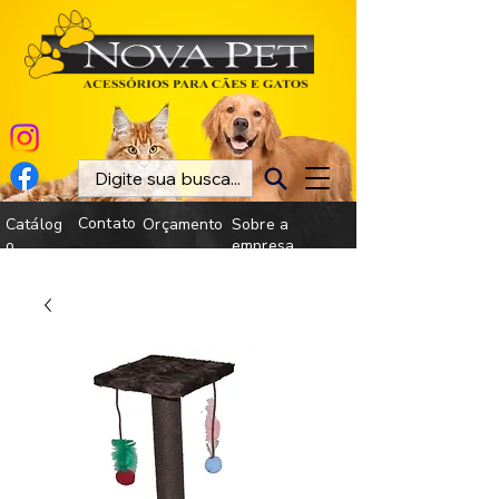
Contato
Catálog
Orçamento
Sobre a
o
empresa