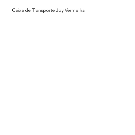
Caixa de Transporte Joy Vermelha
Copyright (C)
2012-2025
- Nova Pet
Distribuidora. Todos os direitos reservados.
Imagens ilustrativas. As fotos aqui veiculadas
são de propriedade da Nova Pet