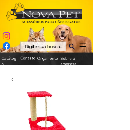
Contato
Catálog
Orçamento
Sobre a
o
empresa