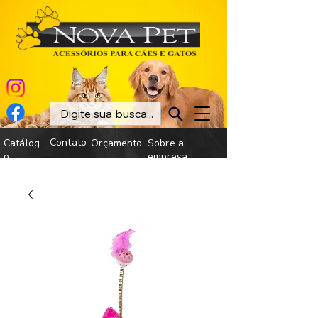
Contato
Catálog
Orçamento
Sobre a
o
empresa