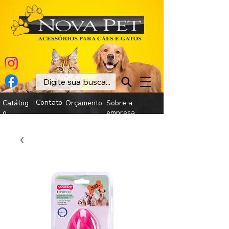
Contato
Catálog
Orçamento
Sobre a
o
empresa