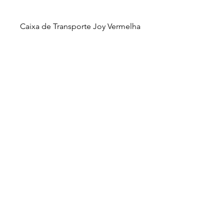
Caixa de Transporte Joy Vermelha
Copyright (C)
2012-2025
- Nova Pet
Distribuidora. Todos os direitos reservados.
Imagens ilustrativas. As fotos aqui veiculadas