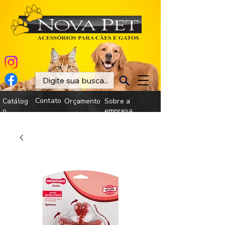
Contato
Catálog
Orçamento
Sobre a
o
empresa