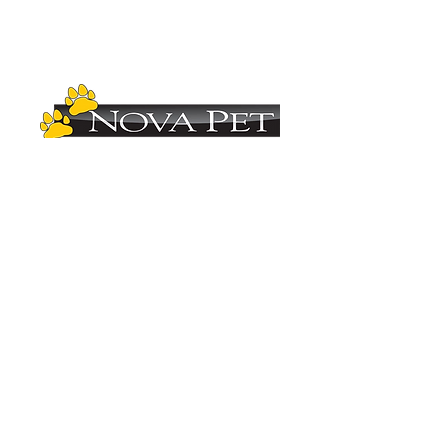
Copyright (C)
2012-2025
- Nova Pet
Distribuidora. Todos os direitos reservados.
Imagens ilustrativas. As fotos aqui veiculadas
são de propriedade da Nova Pet
Distribuidora.
É vetada a sua reprodução, total ou parcial,
sem a expressa autorização da Nova Pet
Distribuidora. Para mais informações
consulte nosso departamento comercial.
Vendas
(19) 3407.1246
Administração (19) 3407.2419