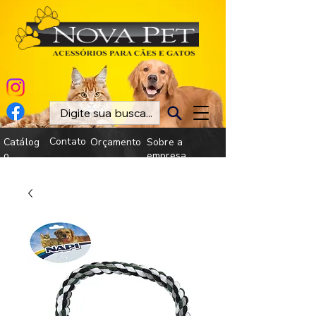
Contato
Catálog
Orçamento
Sobre a
o
empresa