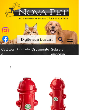
Contato
Catálog
Orçamento
Sobre a
o
empresa