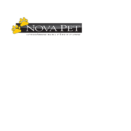
Copyright (C)
2012-2025
- Nova Pet
Distribuidora. Todos os direitos reservados.
Imagens ilustrativas. As fotos aqui veiculadas
são de propriedade da Nova Pet
Distribuidora.
É vetada a sua reprodução, total ou parcial,
sem a expressa autorização da Nova Pet
Distribuidora. Para mais informações
consulte nosso departamento comercial.
Vendas
(19) 3407.1246
Administração (19) 3407.2419
Compras (19) 3407.3936