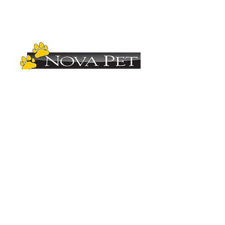
Copyright (C)
2012-2025
- Nova Pet
Distribuidora. Todos os direitos reservados.
Imagens ilustrativas. As fotos aqui veiculadas
são de propriedade da Nova Pet
Distribuidora.
É vetada a sua reprodução, total ou parcial,
sem a expressa autorização da Nova Pet
Distribuidora. Para mais informações
consulte nosso departamento comercial.
Vendas
(19) 3407.1246
Administração (19) 3407.2419