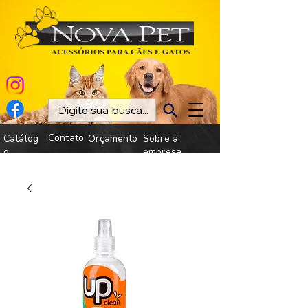
Contato
Catálog
Orçamento
Sobre a
o
empresa