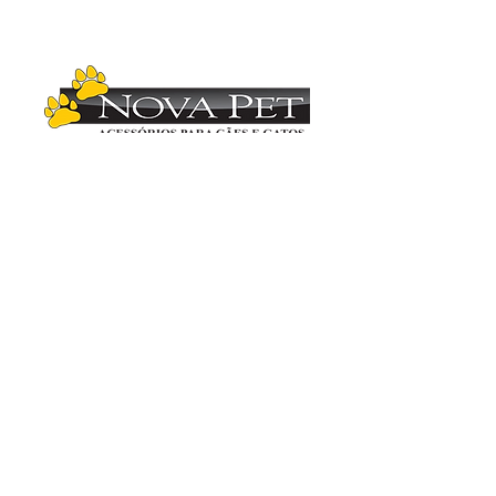
Copyright (C)
2012-2025
- Nova Pet
Distribuidora. Todos os direitos reservados.
Imagens ilustrativas. As fotos aqui veiculadas
são de propriedade da Nova Pet
Distribuidora.
É vetada a sua reprodução, total ou parcial,
sem a expressa autorização da Nova Pet
Distribuidora. Para mais informações
consulte nosso departamento comercial.
Vendas
(19) 3407.1246
Administração (19) 3407.2419
Compras (19) 3407.3936