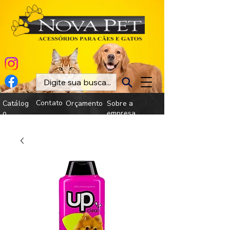
Contato
Catálog
Orçamento
Sobre a
o
empresa