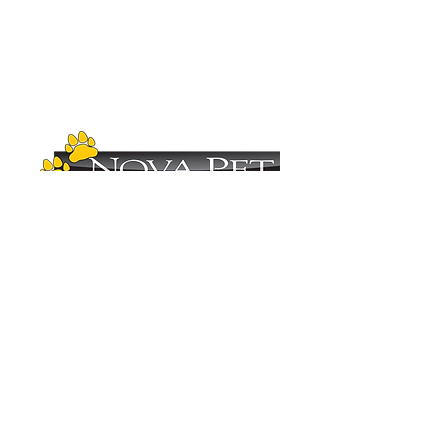
Copyright (C)
2012-2025
- Nova Pet
Distribuidora. Todos os direitos reservados.
Imagens ilustrativas. As fotos aqui veiculadas
são de propriedade da Nova Pet
Distribuidora.
É vetada a sua reprodução, total ou parcial,
sem a expressa autorização da Nova Pet
Distribuidora. Para mais informações
consulte nosso departamento comercial.