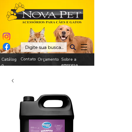
Contato
Catálog
Orçamento
Sobre a
o
empresa