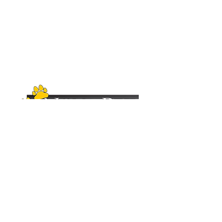
Copyright (C)
2012-2025
- Nova Pet
Distribuidora. Todos os direitos reservados.
Imagens ilustrativas. As fotos aqui veiculadas
são de propriedade da Nova Pet
Distribuidora.
É vetada a sua reprodução, total ou parcial,
sem a expressa autorização da Nova Pet
Distribuidora. Para mais informações
consulte nosso departamento comercial.