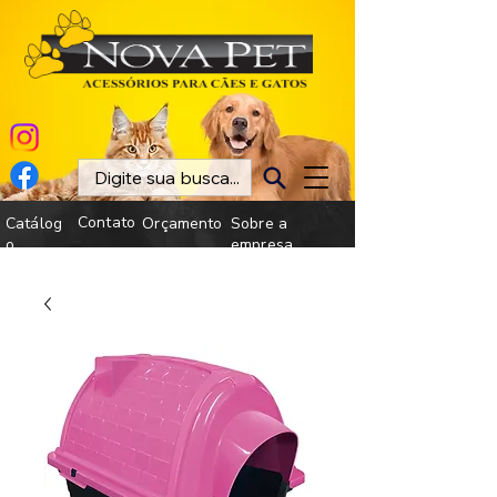
Contato
Catálog
Orçamento
Sobre a
o
empresa