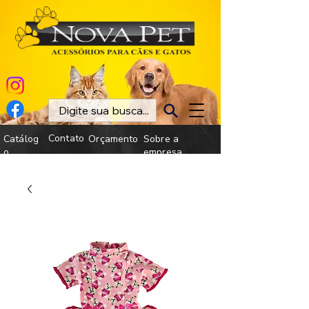
Contato
Catálog
Orçamento
Sobre a
o
empresa