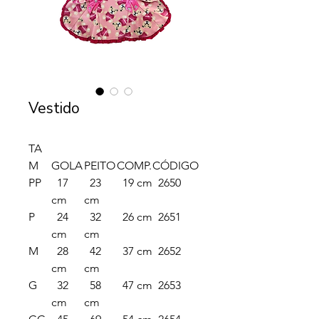
Vestido
TA
M
GOLA
PEITO
COMP.
CÓDIGO
PP
17
23
19 cm
2650
cm
cm
P
24
32
26 cm
2651
cm
cm
M
28
42
37 cm
2652
cm
cm
G
32
58
47 cm
2653
cm
cm