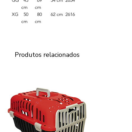
GG
45
69
54 cm
2654
cm
cm
XG
50
80
62 cm
2616
cm
cm
Produtos relacionados