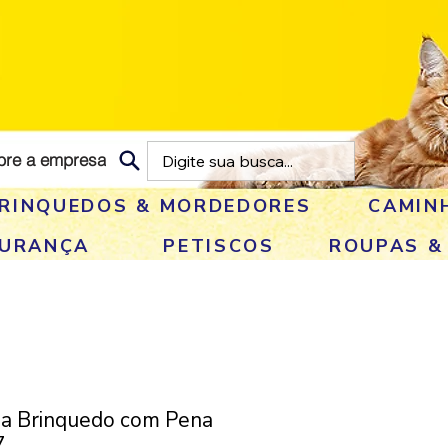
bre a empresa
RINQUEDOS & MORDEDORES
CAMIN
GURANÇA
PETISCOS
ROUPAS &
ha Brinquedo com Pena
7