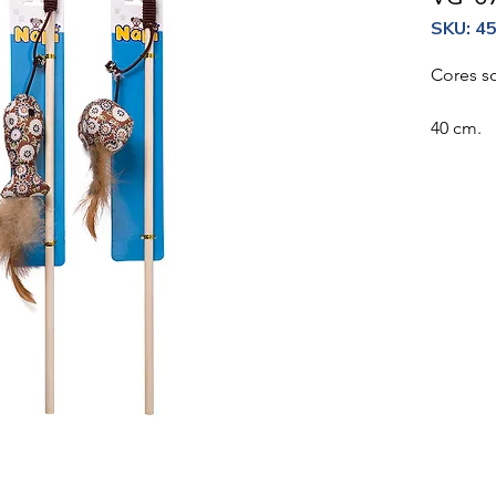
SKU: 4
Cores so
40 cm.