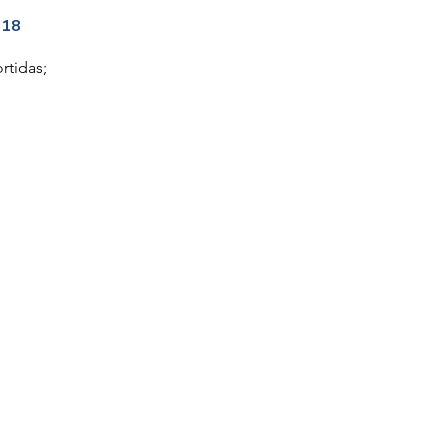
518
rtidas;