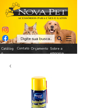
Contato
Catálog
Orçamento
Sobre a
o
empresa