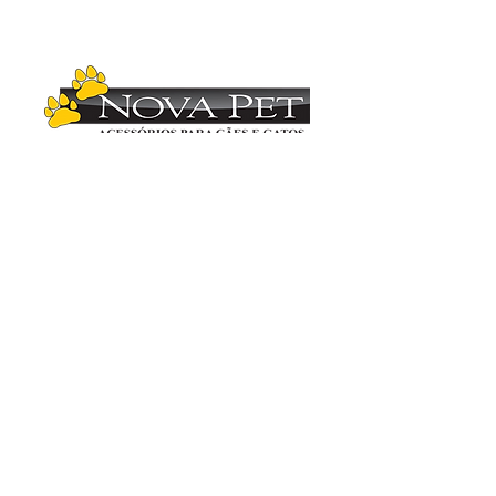
Copyright (C)
2012-2025
- Nova Pet
Distribuidora. Todos os direitos reservados.
Imagens ilustrativas. As fotos aqui veiculadas
são de propriedade da Nova Pet
Distribuidora.
É vetada a sua reprodução, total ou parcial,
sem a expressa autorização da Nova Pet
Distribuidora. Para mais informações
consulte nosso departamento comercial.
Vendas
(19) 3407.1246
Administração (19) 3407.2419
Compras (19) 3407.3936