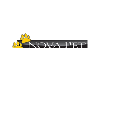
Copyright (C)
2012-2025
- Nova Pet
Distribuidora. Todos os direitos reservados.
Imagens ilustrativas. As fotos aqui veiculadas
são de propriedade da Nova Pet
Distribuidora.
É vetada a sua reprodução, total ou parcial,
sem a expressa autorização da Nova Pet
Distribuidora. Para mais informações
consulte nosso departamento comercial.
Vendas
(19) 3407.1246