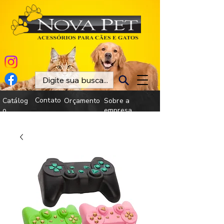
Contato
Catálog
Orçamento
Sobre a
o
empresa