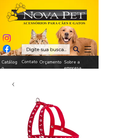
Contato
Catálog
Orçamento
Sobre a
o
empresa