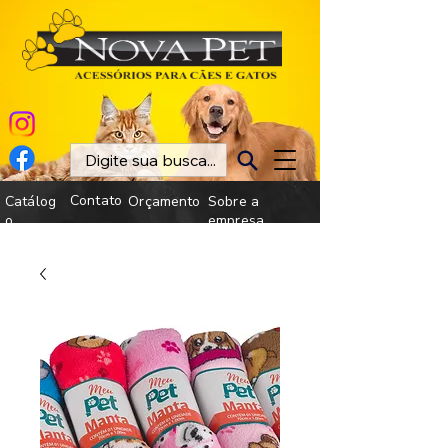
Contato
Catálog
Orçamento
Sobre a
o
empresa