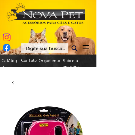
Contato
Catálog
Orçamento
Sobre a
o
empresa