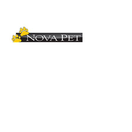
Copyright (C)
2012-2025
- Nova Pet
Distribuidora. Todos os direitos reservados.
Imagens ilustrativas. As fotos aqui veiculadas
são de propriedade da Nova Pet
Distribuidora.
É vetada a sua reprodução, total ou parcial,
sem a expressa autorização da Nova Pet
Distribuidora. Para mais informações
consulte nosso departamento comercial.
Vendas
(19) 3407.1246