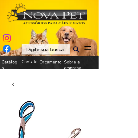
Contato
Catálog
Orçamento
Sobre a
o
empresa