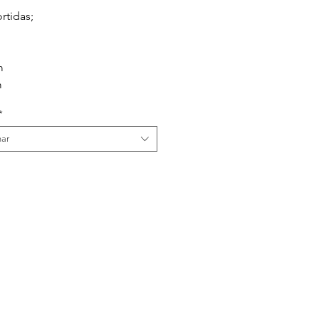
rtidas;
m
m
*
nar