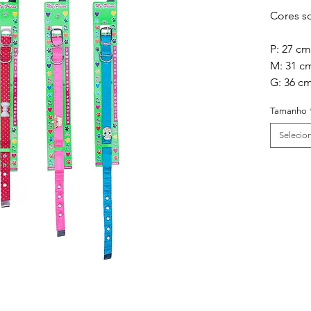
Cores so
P: 27 cm
M: 31 c
G: 36 c
Tamanho
Selecio