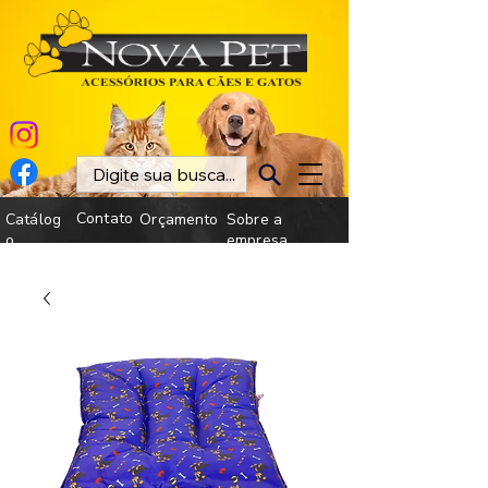
Contato
Catálog
Orçamento
Sobre a
o
empresa