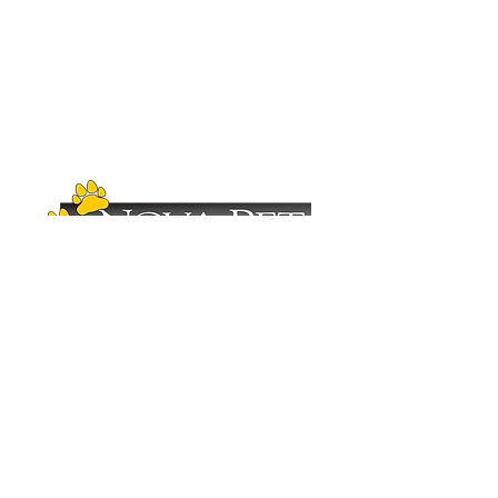
Copyright (C)
2012-2025
- Nova Pet
Distribuidora. Todos os direitos reservados.
Imagens ilustrativas. As fotos aqui veiculadas
são de propriedade da Nova Pet
Distribuidora.
É vetada a sua reprodução, total ou parcial,
sem a expressa autorização da Nova Pet
Distribuidora. Para mais informações
consulte nosso departamento comercial.