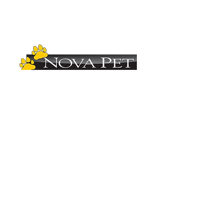
Copyright (C)
2012-2025
- Nova Pet
Distribuidora. Todos os direitos reservados.
Imagens ilustrativas. As fotos aqui veiculadas
são de propriedade da Nova Pet
Distribuidora.
É vetada a sua reprodução, total ou parcial,
sem a expressa autorização da Nova Pet
Distribuidora. Para mais informações
consulte nosso departamento comercial.
Vendas
(19) 3407.1246