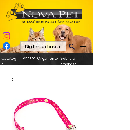
Contato
Catálog
Orçamento
Sobre a
o
empresa