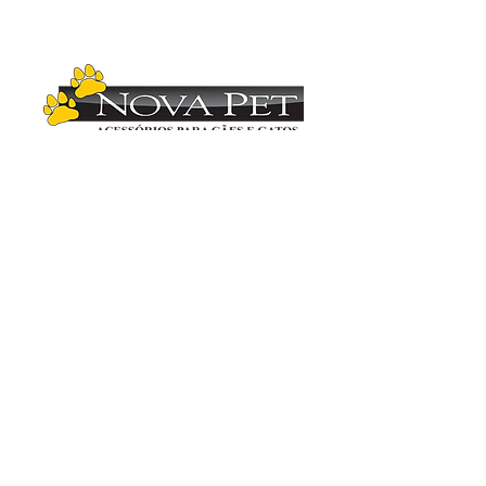
Copyright (C)
2012-2025
- Nova Pet
Distribuidora. Todos os direitos reservados.
Imagens ilustrativas. As fotos aqui veiculadas
são de propriedade da Nova Pet
Distribuidora.
É vetada a sua reprodução, total ou parcial,
sem a expressa autorização da Nova Pet
Distribuidora. Para mais informações
consulte nosso departamento comercial.
Vendas
(19) 3407.1246
Administração (19) 3407.2419
Compras (19) 3407.3936