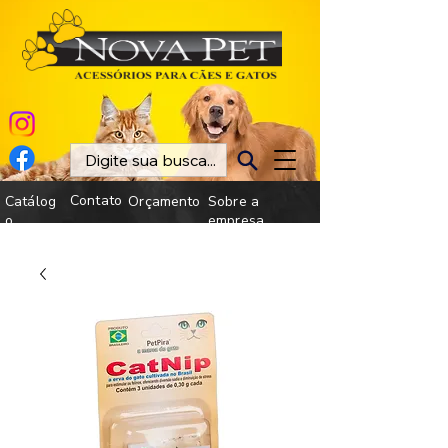
Contato
Catálog
Orçamento
Sobre a
o
empresa