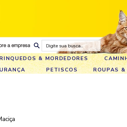
bre a empresa
RINQUEDOS & MORDEDORES
CAMIN
GURANÇA
PETISCOS
ROUPAS &
Maciça