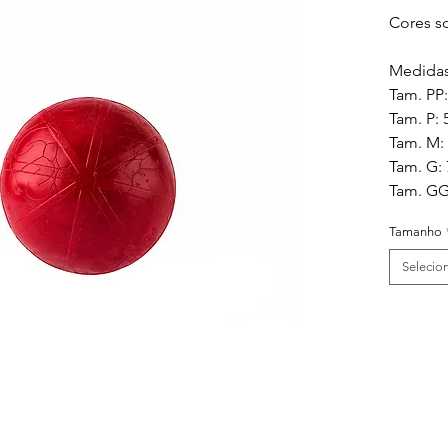
Cores so
Medidas
Tam. PP
Tam. P:
Tam. M:
Tam. G:
Tam. GG
Tamanho
Selecio