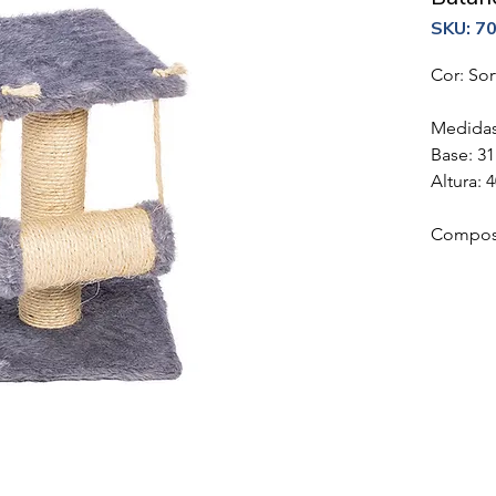
SKU: 7
Cor: Sor
Medidas
Base: 31
Altura: 
Composiç