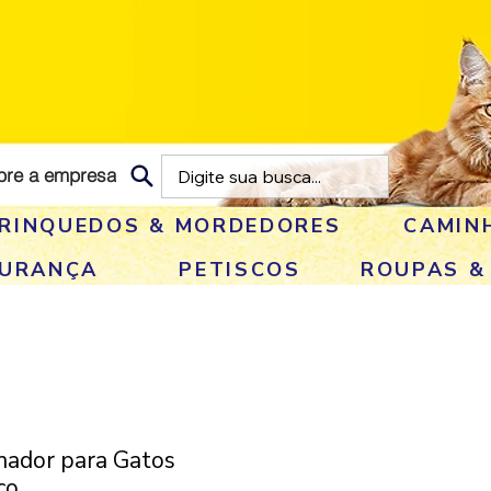
bre a empresa
RINQUEDOS & MORDEDORES
CAMIN
GURANÇA
PETISCOS
ROUPAS &
hador para Gatos
ço