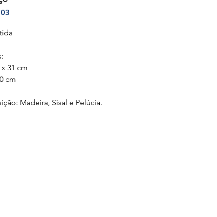
003
tida
:
 x 31 cm
40 cm
ão: Madeira, Sisal e Pelúcia.