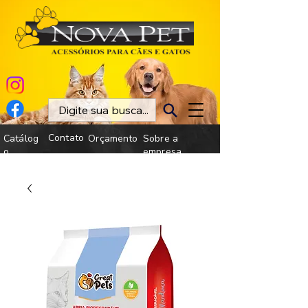
Contato
Catálog
Orçamento
Sobre a
o
empresa