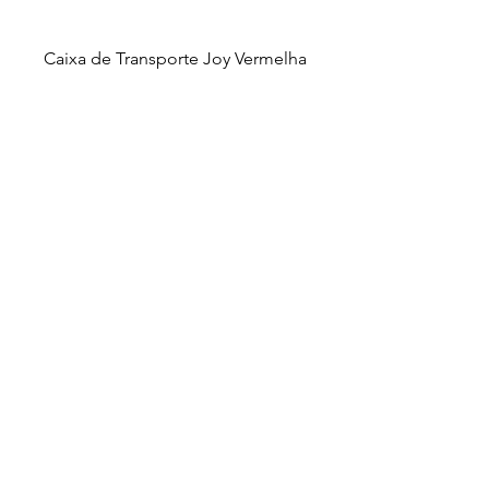
Caixa de Transporte Joy Vermelha
Copyright (C)
2012-2025
- Nova Pet
Distribuidora. Todos os direitos reservados.
Imagens ilustrativas. As fotos aqui veiculadas