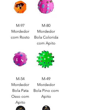
M-97
M-80
Mordedor
Mordedor
com Rosto
Bola Colorida
com Apito
M-54
M-49
Mordedor
Mordedor
Bola Pata
Bola Pino com
Osso com
Apito
Apito